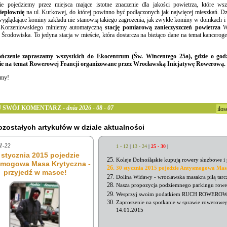
e pojedziemy przez miejsca mające istotne znaczenie dla jakości powietrza, które 
ciepłownię
na ul. Kurkowej, do której powinno być podłączonych jak najwięcej mieszkań. D
wyglądające kominy zakładu nie stanowią takiego zagrożenia, jak zwykłe kominy w domkach i 
-Korzeniowskiego miniemy automatyczną
stację pomiarową zanieczyszczeń powietrza
W
Środowiska. To jedyna stacja w mieście, która dostarcza na bieżąco dane na temat kancer
ńczenie zapraszamy wszystkich do Ekocentrum (Św. Wincentego 25a), gdzie o godzi
ie na temat Rowerowej Francji organizowane przez Wrocławską Inicjatywę Rowerową.
amy!
 SWÓJ KOMENTARZ -
dnia 2026 - 08 - 07
ilo
pozostałych artykułów w dziale aktualności
1-22
1 - 12
|
13 - 24
|
25 - 30
|
 stycznia 2015 pojedzie
Koleje Dolnośląskie kupują rowery służbowe i
mogowa Masa Krytyczna -
30 stycznia 2015 pojedzie Antysmogowa Mas
przyjedź w masce!
Dolina Widawy - wrocławska masakra piłą tar
Nasza propozycja podziemnego parkingu ro
Wesprzyj swoim podatkiem RUCH ROWERO
Zaproszenie na spotkanie w sprawie rowerowe
14.01.2015