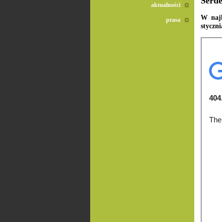
Serd
aktualności
W najb
prasa
styczni