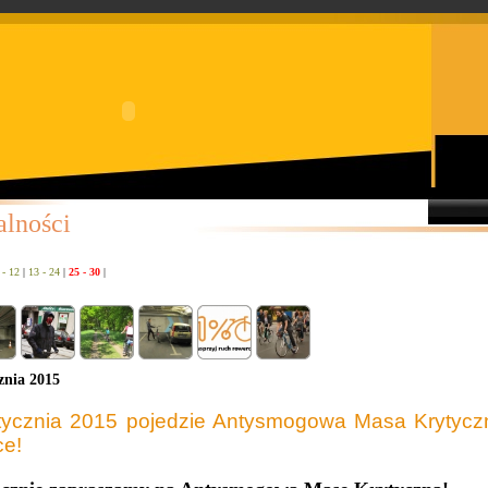
alności
 - 12
|
13 - 24
|
25 - 30
|
znia 2015
tycznia 2015 pojedzie Antysmogowa Masa Krytyczn
e!