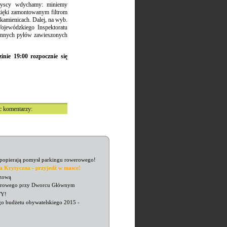
wszyscy wdychamy: miniemy
zięki zamontowanym filtrom
kamienicach. Dalej, na wyb.
ojewódzkiego Inspektoratu
ogennych pyłów zawieszonych
nie 19:00 rozpocznie się
sc komentarzy:
 popierają pomysł parkingu rowerowego!
a Krytyczna - przyjedź w masce!
czową
werowego przy Dworcu Głównym
WY!
go budżetu obywatelskiego 2015 -