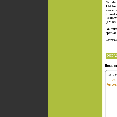
Na Masi
Elektro
groźnie 
Conrada
Ochrony 
(PM10).
Na zako
spotkan
Zaprasz
DODAJ
lista 
2015-0
30
Antys