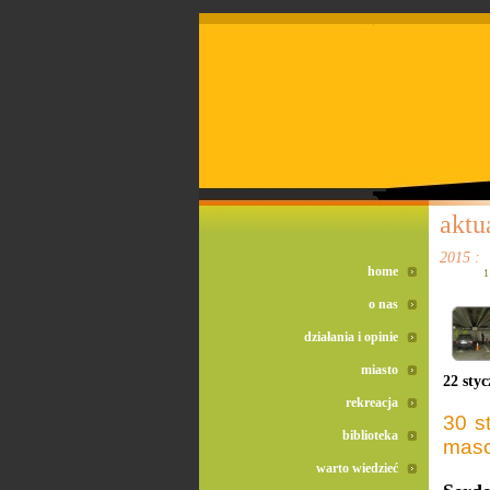
doreta bez recepty
duomox bez recepty
izotek bez recepty
aktu
2015 :
home
1
o nas
działania i opinie
miasto
22 styc
rekreacja
30 s
biblioteka
masc
warto wiedzieć