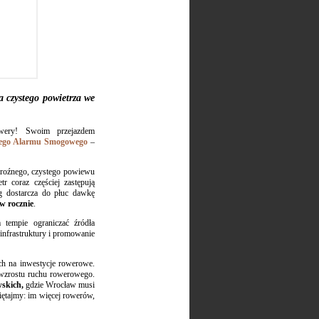
 czystego powietrza we
owery! Swoim przejazdem
iego Alarmu Smogowego
–
 mroźnego, czystego powiewu
r coraz częściej zastępują
g dostarcza do płuc dawkę
w rocznie
.
tempie ograniczać źródła
infrastruktury i promowanie
ch na inwestycje rowerowe.
o wzrostu ruchu rowerowego.
wskich,
gdzie Wrocław musi
iętajmy: im więcej rowerów,