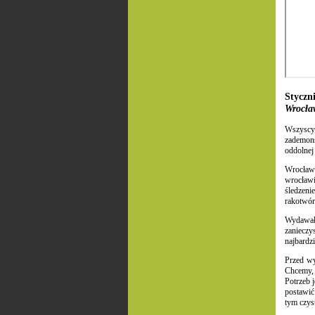
Styczn
Wrocła
Wszysc
zademon
oddolnej
Wrocław 
wrocław
śledzeni
rakotwór
Wydawał
zanieczy
najbardzi
Przed wy
Chcemy, 
Potrzeb 
postawić
tym czys