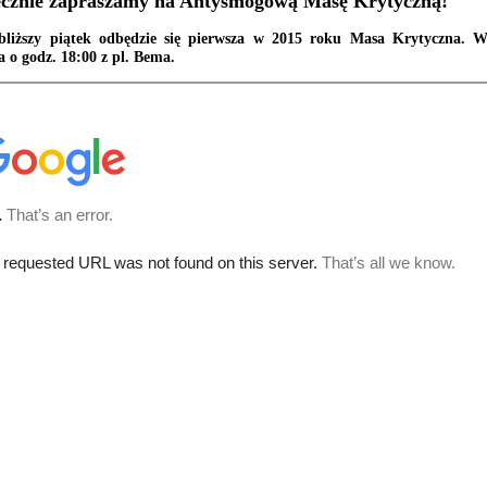
ecznie zapraszamy na Antysmogową Masę Krytyczną!
liższy piątek odbędzie się pierwsza w 2015 roku Masa Krytyczna. 
a o godz. 18:00 z pl. Bema.