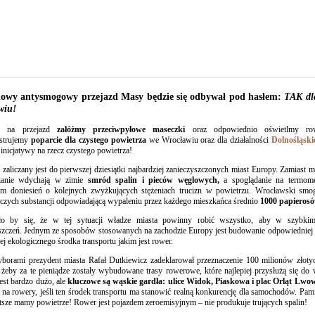
iowy antysmogowy przejazd Masy będzie się odbywał pod hasłem:
TAK dla
wiu!
y na przejazd
załóżmy przeciwpyłowe maseczki
oraz odpowiednio oświetlmy r
strujemy
poparcie dla czystego powietrza
we Wrocławiu oraz dla działalności
Dolnośląsk
 inicjatywy na rzecz czystego powietrza!
zaliczany jest do pierwszej dziesiątki najbardziej zanieczyszczonych miast Europy. Zamiast
ianie wdychają w zimie
smród spalin i pieców węglowych,
a spoglądanie na termomet
em doniesień o kolejnych zwyżkujących stężeniach trucizn w powietrzu. Wrocławski smo
czych substancji odpowiadającą wypaleniu przez każdego mieszkańca średnio
1000 papierosó
o by się, że w tej sytuacji władze miasta powinny robić wszystko, aby w szybkim 
szczeń. Jednym ze sposobów stosowanych na zachodzie Europy jest budowanie odpowiedniej 
ej ekologicznego środka transportu jakim jest rower.
borami prezydent miasta Rafał Dutkiewicz zadeklarował przeznaczenie 100 milionów złoty
żeby za te pieniądze zostały wybudowane trasy rowerowe, które najlepiej przysłużą się d
jest bardzo dużo, ale
kluczowe są wąskie gardła: ulice Widok, Piaskowa i plac Orląt Lwo
 na rowery, jeśli ten środek transportu ma stanowić realną konkurencję dla samochodów. Pam
tsze mamy powietrze! Rower jest pojazdem zeroemisyjnym – nie produkuje trujących spalin!