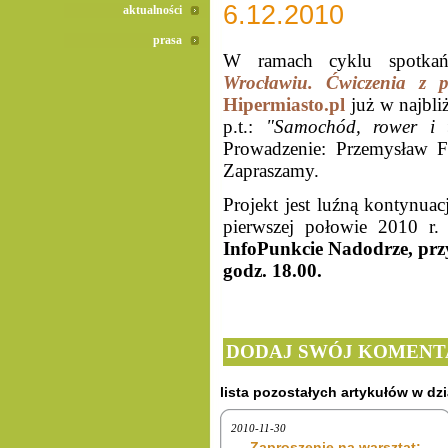
6.12.2010
aktualności
prasa
W ramach cyklu spotka
Wrocławiu. Ćwiczenia z p
Hipermiasto.pl
już w najbli
p.t.:
"Samochód, rower i 
Prowadzenie: Przemysław F
Zapraszamy.
Projekt jest luźną kontynua
pierwszej połowie 2010 r.
InfoPunkcie Nadodrze, przy
godz. 18.00
.
DODAJ SWÓJ KOMENT
lista pozostałych artykułów w dzi
2010-11-30
Zaproszenie na warsztat: