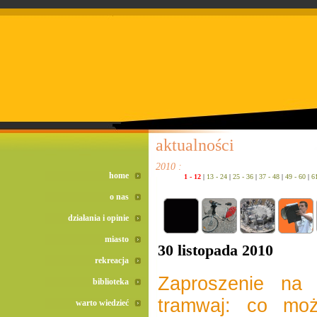
doreta bez recepty
duomox bez recepty
izotek bez recepty
aktualności
2010 :
home
1 - 12
|
13 - 24
|
25 - 36
|
37 - 48
|
49 - 60
|
6
o nas
działania i opinie
miasto
30 listopada 2010
rekreacja
Zaproszenie na 
biblioteka
tramwaj: co moż
warto wiedzieć