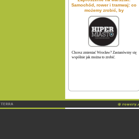
Samochód, rower i tramwaj: co
możemy zrobić, by
Chcesz zmieniać Wrocław? Zastanówmy się
wspólnie jak można to zrobić.