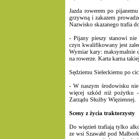
Jazda rowerem po pijanemu 
grzywną i zakazem prowadze
Nazwisko skazanego trafia d
- Pijany pieszy stanowi nie
czyn kwalifikowany jest zale
Wymiar kary: maksymalnie cz
na rowerze. Karta karna takie
Sędziemu Sieleckiemu po cic
- W naszym środowisku nie b
więcej szkód niż pożytku -
Zarządu Służby Więziennej.
Sceny z życia traktorzysty
Do więzień trafiają tylko al
ze wsi Szawałd pod Malborki