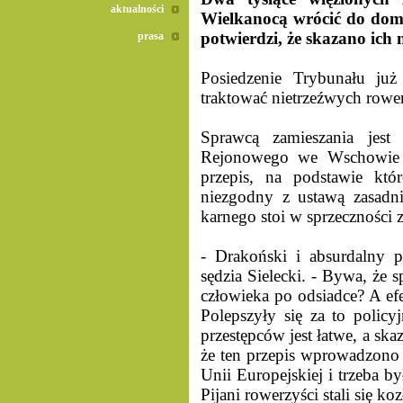
aktualności
Wielkanocą wrócić do domó
potwierdzi, że skazano ic
prasa
Posiedzenie Trybunału ju
traktować nietrzeźwych rower
Sprawcą zamieszania jest 
Rejonowego we Wschowie 
przepis, na podstawie któ
niezgodny z ustawą zasadni
karnego stoi w sprzeczności
- Drakoński i absurdalny p
sędzia Sielecki. - Bywa, że 
człowieka po odsiadce? A ef
Polepszyły się za to policyj
przestępców jest łatwe, a sk
że ten przepis wprowadzono d
Unii Europejskiej i trzeba b
Pijani rowerzyści stali się k