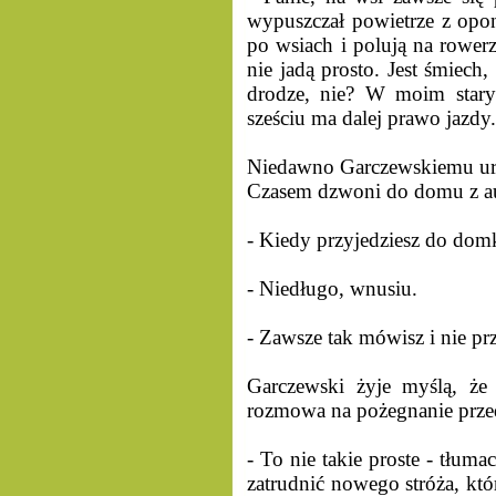
wypuszczał powietrze z opon
po wsiach i polują na rower
nie jadą prosto. Jest śmiech
drodze, nie? W moim starym
sześciu ma dalej prawo jazdy
Niedawno Garczewskiemu urod
Czasem dzwoni do domu z aut
- Kiedy przyjedziesz do domk
- Niedługo, wnusiu.
- Zawsze tak mówisz i nie pr
Garczewski żyje myślą, że
rozmowa na pożegnanie prze
- To nie takie proste - tłum
zatrudnić nowego stróża, któ