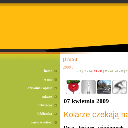
doreta bez recepty
duomox bez recepty
izotek bez recepty
prasa
2009 :
home
1 - 12
|
13 - 24
|
25 - 36
|
37 - 48
|
49 - 60
|
6
o nas
działania i opinie
miasto
07 kwietnia 2009
rekreacja
Kolarze czekają n
biblioteka
warto wiedzieć
Dwa tysiące więzionych