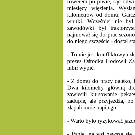
rowerem po piwie, sąd odwies
miesięcy więzienia. Wysł
kilometrów od domu. Garcz
wnuki. Wcześniej nie był
zawodówki był traktorzys
najmował się do prac sezono
do niego szczęście - dostał st
- To nie jest konfliktowy cz
prezes Ośrodka Hodowli Zar
lubił wypić.
- Z domu do pracy daleko, b
Dwa kilometry główną dro
zawiesili kursowanie pekae
zadupie, ale przyjeżdża, b
złapali mnie napitego.
- Warto było ryzykować jazd
- Panie, na wsi zawsze się 