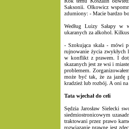
Rok temu Koszalin odwiedz
Saksonii. Olkowicz wspomnia
zdumiony: - Macie bardzo bo
Według Luizy Sałapy w wi
ukaranych za alkohol. Kilkus
- Szokująca skala - mówi 
rujnowanie życia zwykłych lu
w konflikt z prawem. I do
skazanych jest ze wsi i mias
problemem. Zorganizowałem 
może być tak, że za jazdę p
kradzież lub rozbój. A oni na
Tata wjechał do celi
Sędzia Jarosław Sielecki s
siedmiostronicowym uzasadni
traktowani przez prawo karn
rozwiązanie prawne jest zde