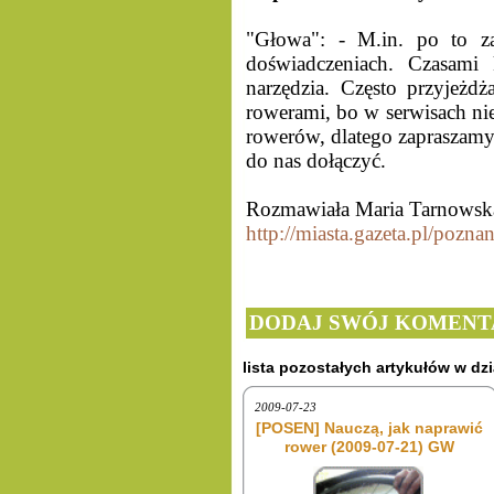
"Głowa": - M.in. po to z
doświadczeniach. Czasami
narzędzia. Często przyjeżd
rowerami, bo w serwisach ni
rowerów, dlatego zapraszamy
do nas dołączyć.
Rozmawiała Maria Tarnowsk
http://miasta.gazeta.pl/poznan
DODAJ SWÓJ KOMENT
lista pozostałych artykułów w dzi
2009-07-23
[POSEN] Nauczą, jak naprawić
rower (2009-07-21) GW