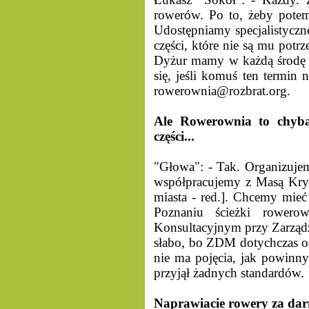
rowerów. Po to, żeby potem
Udostępniamy specjalistyczne
części, które nie są mu potr
Dyżur mamy w każdą środę w
się, jeśli komuś ten termin 
rowerownia@rozbrat.org.
Ale Rowerownia to chyba 
części...
"Głowa": - Tak. Organizujem
współpracujemy z Masą Kryt
miasta - red.]. Chcemy mieć
Poznaniu ścieżki rower
Konsultacyjnym przy Zarządz
słabo, bo ZDM dotychczas od
nie ma pojęcia, jak powinn
przyjął żadnych standardów.
Naprawiacie rowery za da