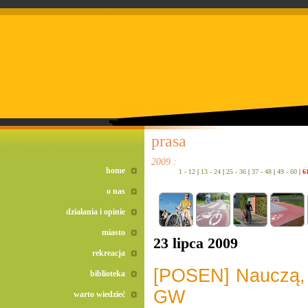
doreta bez recepty
duomox bez recepty
izotek bez recepty
prasa
2009 :
home
1 - 12
|
13 - 24
|
25 - 36
|
37 - 48
|
49 - 60
|
6
o nas
działania i opinie
miasto
23 lipca 2009
rekreacja
[POSEN] Nauczą, 
biblioteka
GW
warto wiedzieć