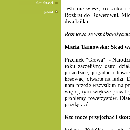
aktualności
Jeśli nie wiesz, co stuka 
prasa
Rozbrat do Rowerowni. Mło
dwa kółka.
Rozmowa ze współzałożycie
Maria Tarnowska: Skąd wz
Przemek "Głowa": - Narodził 
roku zaczęliśmy ostro dzia
posiedzieć, pogadać i bawi
kreować, otwarte na ludzi. D
nam przede wszystkim na pro
więcej, tym większe prawd
problemy rowerzystów. Dlate
przyłączyć.
Kto może przyjechać i skor
Łukasz "Sokół": - Każdy.