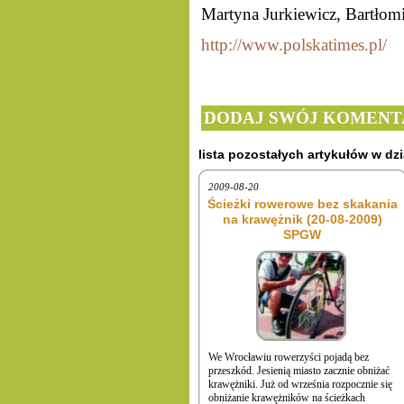
Martyna Jurkiewicz, Bartłom
http://www.polskatimes.pl/
DODAJ SWÓJ KOMENT
lista pozostałych artykułów w dzi
2009-08-20
Ścieżki rowerowe bez skakania
na krawężnik (20-08-2009)
SPGW
We Wrocławiu rowerzyści pojadą bez
przeszkód. Jesienią miasto zacznie obniżać
krawężniki. Już od września rozpocznie się
obniżanie krawężników na ścieżkach