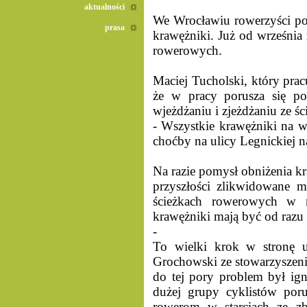
aktualności
We Wrocławiu rowerzyści poj
prasa
krawężniki. Już od września
rowerowych.
Maciej Tucholski, który pra
że w pracy porusza się po
wjeżdżaniu i zjeżdżaniu ze śc
- Wszystkie krawężniki na w
choćby na ulicy Legnickiej n
Na razie pomysł obniżenia kr
przyszłości zlikwidowane m
ścieżkach rowerowych w 
krawężniki mają być od raz
-
To wielki krok w stronę u
Grochowski ze stowarzyszeni
do tej pory problem był ig
dużej grupy cyklistów poru
rowerom w starciach ze zb