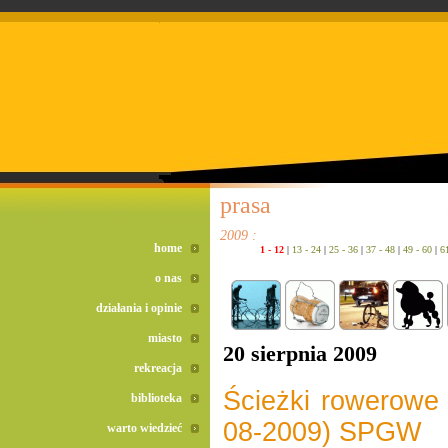
doreta bez recepty
duomox bez recepty
izotek bez recepty
prasa
2009 :
home
1 - 12
|
13 - 24
|
25 - 36
|
37 - 48
|
49 - 60
|
6
o nas
działania i opinie
miasto
20 sierpnia 2009
rekreacja
Ścieżki rowerowe
biblioteka
08-2009) SPGW
warto wiedzieć