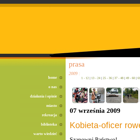
doreta bez recepty
duomox bez recepty
izotek bez recepty
prasa
2009 :
home
1 - 12
|
13 - 24
|
25 - 36
|
37 - 48
|
49 - 60
|
6
o nas
działania i opinie
miasto
07 września 2009
rekreacja
Kobieta-oficer ro
biblioteka
warto wiedzieć
Szanowni Państwo!